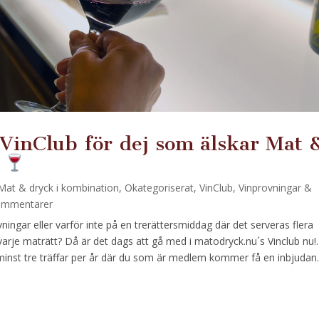
VinClub för dej som älskar Mat 
Mat & dryck i kombination
,
Okategoriserat
,
VinClub
,
Vinprovningar &
ommentarer
vningar eller varför inte på en trerättersmiddag där det serveras flera
l varje maträtt? Då är det dags att gå med i matodryck.nu´s Vinclub nu!.
inst tre träffar per år där du som är medlem kommer få en inbjudan..