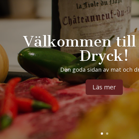
Matpaket & vinp
Vin, öl, konjak, whiskey eller glas
Boka här