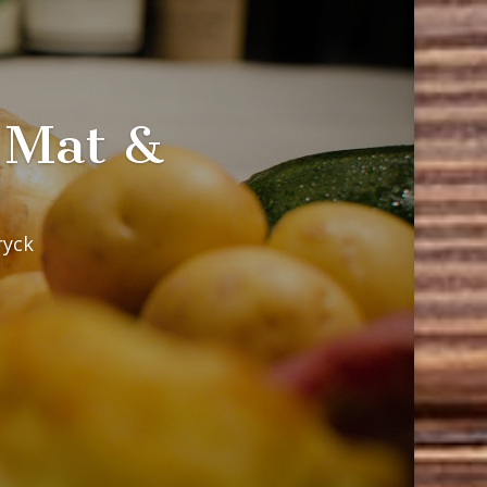
rovning
provningar