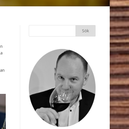
an
ka
man