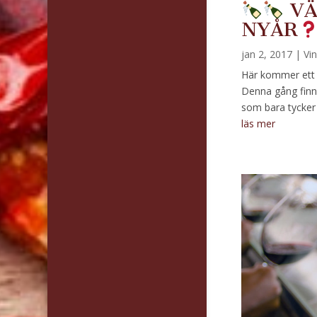
VÄ
NYÅR
jan 2, 2017
|
Vi
Här kommer ett li
Denna gång finns
som bara tycker
läs mer