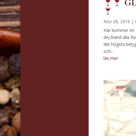
GL
Nov 28, 2016
|
Här kommer en gl
dej bland alla f
det högsta betyg
och...
läs mer