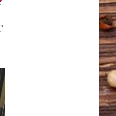
ra
r
nel