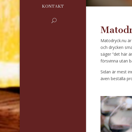
KONTAKT
Matod
Matodryck.nu är
och drycken smä
säger ”det här är
försvinna utan b
Sidan är mest in
även beställa pr