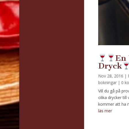
En 
Dryck
Nov 28, 2016
|
bokningar
| 0 k
Vill du gå på pro
olika drycker til
kommer att ha m
läs mer