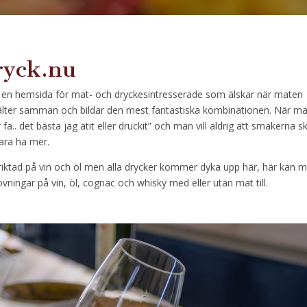
ryck.nu
 en hemsida för mat- och dryckesintresserade som älskar när maten
lter samman och bildar den mest fantastiska kombinationen. När m
 fa.. det bästa jag ätit eller druckit” och man vill aldrig att smakerna s
ara ha mer.
riktad på vin och öl men alla drycker kommer dyka upp här, här kan 
ovningar på vin, öl, cognac och whisky med eller utan mat till.