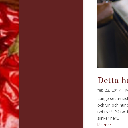
Detta h
feb 22, 2017
|
M
Länge sedan sis
och vin och hur
twittras!. På tw
slinker ner...
läs mer