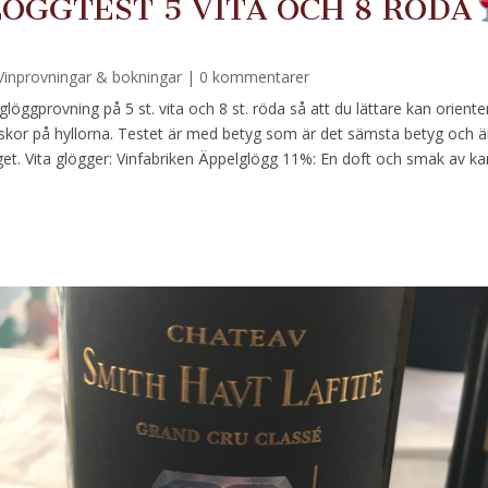
ÖGGTEST 5 VITA OCH 8 RÖDA
Vinprovningar & bokningar
| 0 kommentarer
öggprovning på 5 st. vita och 8 st. röda så att du lättare kan oriente
laskor på hyllorna. Testet är med betyg som är det sämsta betyg och ä
et. Vita glögger: Vinfabriken Äppelglögg 11%: En doft och smak av ka